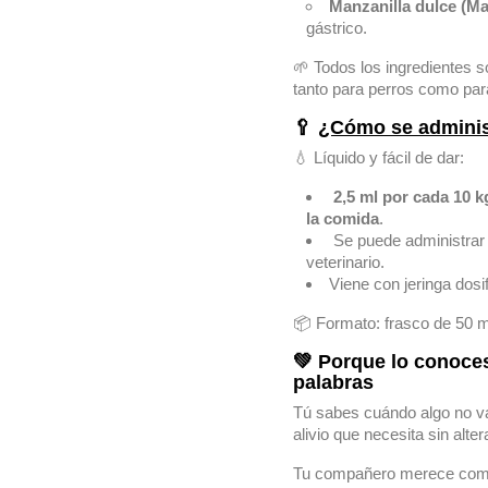
Manzanilla dulce (Mat
gástrico.
🌱 Todos los ingredientes s
tanto para perros como par
🥄
¿Cómo se adminis
💧 Líquido y fácil de dar:
2,5 ml por cada 10 
la comida
.
Se puede administrar
veterinario.
Viene con jeringa dosif
📦 Formato: frasco de 50 m
💚 Porque lo conoces
palabras
Tú sabes cuándo algo no v
alivio que necesita sin altera
Tu compañero merece comer 