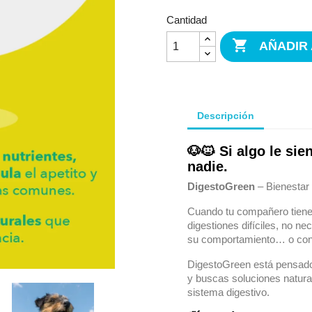
Cantidad

AÑADIR
Descripción
🐶🐱 Si algo le si
nadie.
DigestoGreen
– Bienestar 
Cuando tu compañero tiene
digestiones difíciles, no nec
su comportamiento… o con l
DigestoGreen está pensado 
y buscas soluciones natura
sistema digestivo.