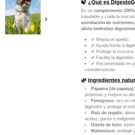
🍃
¿Qué es Digesto
Es un
complemento 100% 
saludable y cuida la mucosa 

asimilación de nutrientes
alivia molestias digestiv
✔ Mejora el apetito
✔ Ayuda frente a dige
✔ Protege la mucosa 
✔ Facilita la digestión
✔ Recomendado en pro
convalecencias
🌿
Ingredientes natu
Papaína (de papaya):
proteínas y mejora su abso
Fenogreco:
rico en vi
digestión y protege el e
Raíz de regaliz:
alivia
acidez, gases e indigesti
Diente de león:
estimu
Malvavisco:
protege y