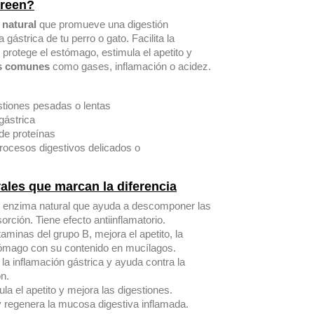
Green?
natural
que promueve una digestión
gástrica de tu perro o gato. Facilita la
, protege el estómago, estimula el apetito y
as comunes
como gases, inflamación o acidez.
stiones pesadas o lentas
gástrica
 de proteínas
cesos digestivos delicados o
rales que marcan la diferencia
enzima natural que ayuda a descomponer las
rción. Tiene efecto antiinflamatorio.
taminas del grupo B, mejora el apetito, la
stómago con su contenido en mucílagos.
 la inflamación gástrica y ayuda contra la
ón.
la el apetito y mejora las digestiones.
 regenera la mucosa digestiva inflamada.