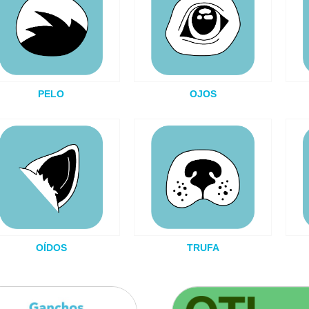
PELO
OJOS
OÍDOS
TRUFA