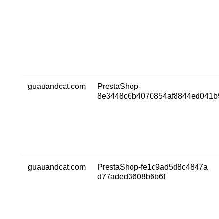
guauandcat.com
PrestaShop-
8e3448c6b4070854af8844ed041b
guauandcat.com
PrestaShop-fe1c9ad5d8c4847a
d77aded3608b6b6f