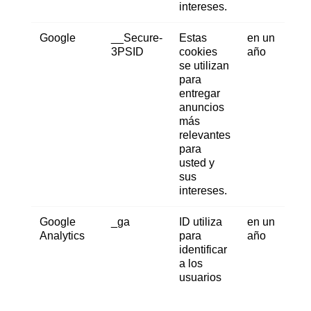
intereses.
Google
__Secure-
Estas
en un
3PSID
cookies
año
se utilizan
para
entregar
anuncios
más
relevantes
para
usted y
sus
intereses.
Google
_ga
ID utiliza
en un
Analytics
para
año
identificar
a los
usuarios