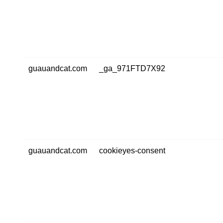
guauandcat.com
_ga_971FTD7X92
guauandcat.com
cookieyes-consent