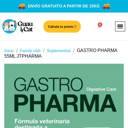
ENVÍO GRATUITO A PARTIR DE 15KG
Calcula tu precio
GASTRO PHARMA
Inicio
Family club
Suplementos
55ML JTPHARMA