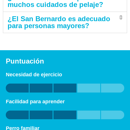
muchos cuidados de pelaje?
¿El San Bernardo es adecuado
para personas mayores?
Puntuación
Necesidad de ejercicio
Facilidad para aprender
Perro familiar