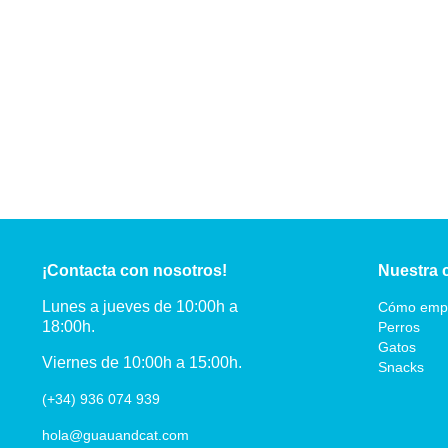
¡Contacta con nosotros!
Nuestra 
Lunes a jueves de 10:00h a
Cómo emp
18:00h.
Perros
Gatos
Viernes de 10:00h a 15:00h.
Snacks
(+34) 936 074 939
hola@guauandcat.com