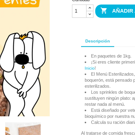

AÑADIR
Descripción
En paquetes de 1kg.
¡Si eres cliente prim
!
Inicio
El Menú Esterilizados,
boquerón, está pensado p
esterilizados.
Los sprinkles de boqu
sustituyen ningún plato: 
restar nada al menú.
Está diseñado por vete
bioquímico por nuestra nut
Calcula su ración diar
Al tratarse de comida fresca