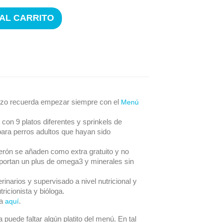
 AL CARRITO
erizo recuerda empezar siempre con el
Menú
 con 9 platos diferentes y sprinkels de
ara perros adultos que hayan sido
erón se añaden como extra gratuito y no
aportan un plus de omega3 y minerales sin
rinarios y supervisado a nivel nutricional y
ricionista y bióloga.
ia
.
aquí
 puede faltar algún platito del menú. En tal