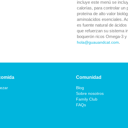
incluye este menú se inclu
calorías, para controlar un
proteína de alto valor bioló
aminoácidos esenciales. A
es fuente natural de ácidos
que refuerzan su sistema i
boquerón ricos Omega-3 y 
.
hola@guauandcat.com
comida
Comunidad
ezar
Blog
Sobre nosotros
Family Club
FAQs