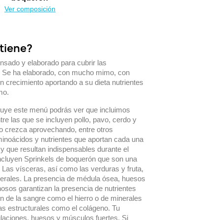
Ver composición
tiene?
sado y elaborado para cubrir las
. Se ha elaborado, con mucho mimo, con
n crecimiento aportando a su dieta nutrientes
mo.
cluye este menú podrás ver que incluimos
tre las que se incluyen pollo, pavo, cerdo y
ro crezca aprovechando, entre otros
aminoácidos y nutrientes que aportan cada una
y que resultan indispensables durante el
ncluyen Sprinkels de boquerón que son una
Las vísceras, así como las verduras y fruta,
nerales. La presencia de médula ósea, huesos
inosos garantizan la presencia de nutrientes
n de la sangre como el hierro o de minerales
as estructurales como el colágeno. Tu
ulaciones, huesos y músculos fuertes. Si