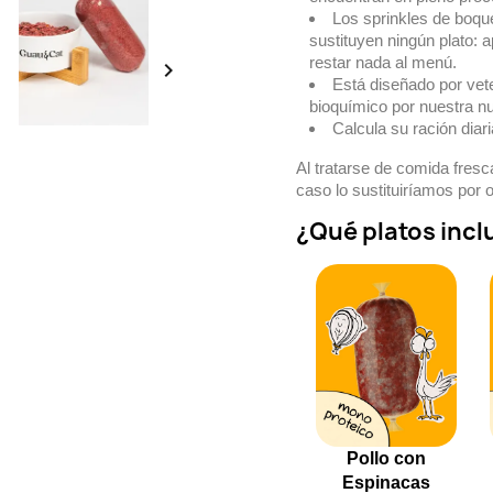
Los sprinkles de boqu
sustituyen ningún plato: 
restar nada al menú.

Está diseñado por vete
bioquímico por nuestra nut
Calcula su ración diar
Al tratarse de comida fresca
caso lo sustituiríamos por
¿Qué platos incl
Pollo con
Espinacas