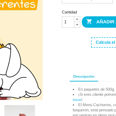
Cantidad

AÑADIR
Calcula el
Descripción
En paquetes de 500g.
¡Si eres cliente prim
!
Inicio
El Menú Cachorros, co
boquerón, está pensado p
encuentran en pleno proc