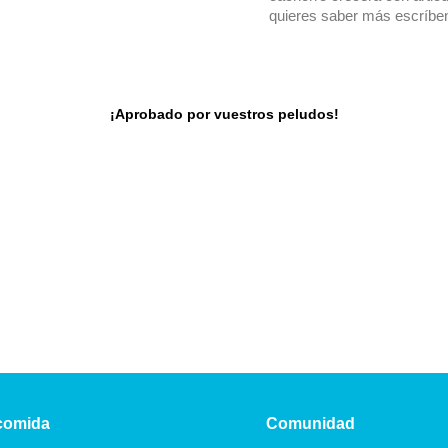
quieres saber más escríb
¡Aprobado por vuestros peludos!
comida
Comunidad