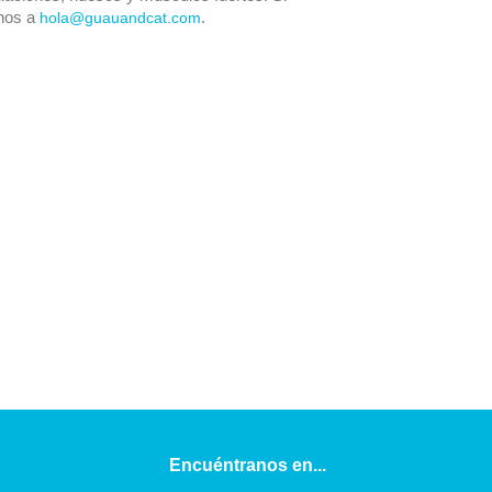
enos a
.
hola@guauandcat.com
Encuéntranos en...