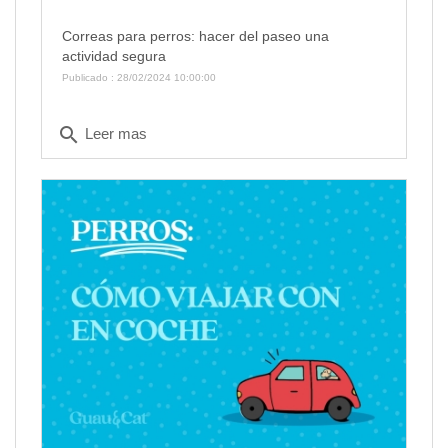
Correas para perros: hacer del paseo una
actividad segura
Publicado : 28/02/2024 10:00:00
search
Leer mas