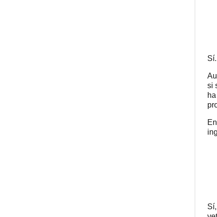
Sí
Au
si
ha
pr
En
in
Sí
vet