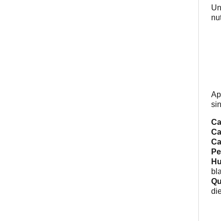
Un
nut
Ap
si
Ca
Ca
Ca
Pe
Hu
bl
Qu
di