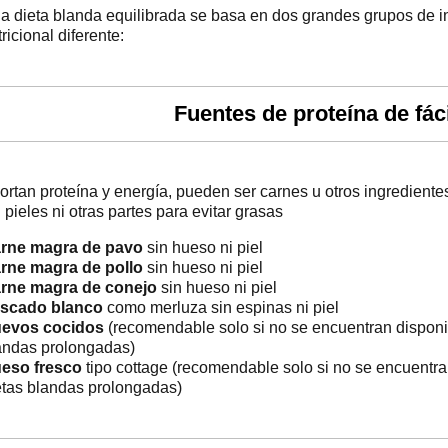
a dieta blanda equilibrada se basa en dos grandes grupos de in
ricional diferente:
Fuentes de proteína de fáci
ortan proteína y energía, pueden ser carnes u otros ingredient
n pieles ni otras partes para evitar grasas
rne magra de pavo
sin hueso ni piel
rne magra de pollo
sin hueso ni piel
rne magra de conejo
sin hueso ni piel
scado blanco
como merluza sin espinas ni piel
evos cocidos
(recomendable solo si no se encuentran disponib
andas prolongadas)
eso fresco
tipo cottage (recomendable solo si no se encuentra
etas blandas prolongadas)