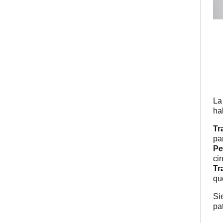
La
ha
Tr
pa
Pe
ci
Tr
qu
Si
pa