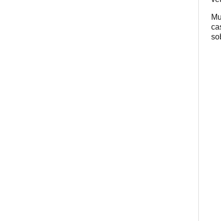
Mu
ca
so