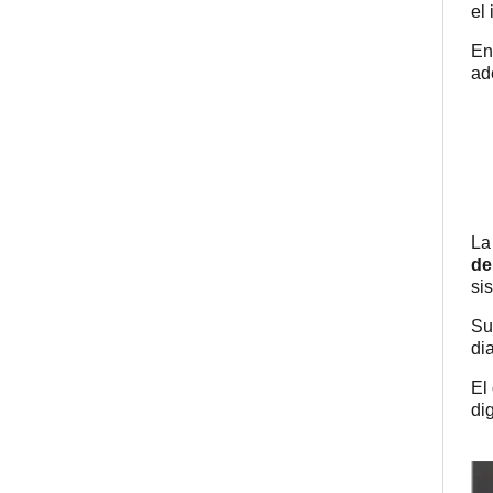
el 
En
ad
La
de
si
Su
di
El
di