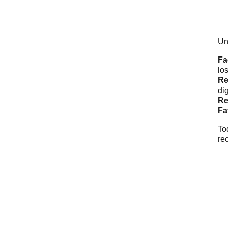
Un
Fa
lo
Re
di
Re
Fa
To
re