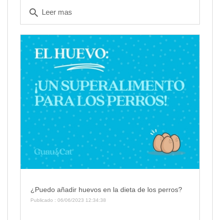
search
Leer mas
¿Puedo añadir huevos en la dieta de los perros?
Publicado : 06/06/2023 12:34:38