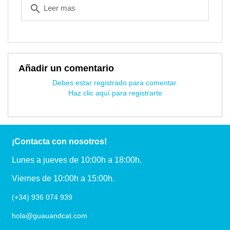
search
Leer mas
Añadir un comentario
Debes estar registrado para comentar.
Haz clic aquí para registrarte
¡Contacta con nosotros!
Lunes a jueves de 10:00h a 18:00h.
Viernes de 10:00h a 15:00h.
(+34) 936 074 939
hola@guauandcat.com