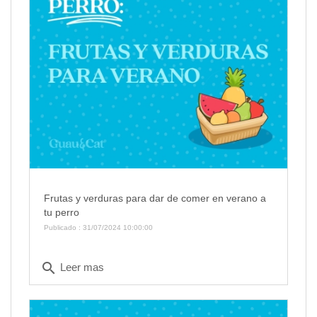
Frutas y verduras para dar de comer en verano a
tu perro
Publicado : 31/07/2024 10:00:00
search
Leer mas