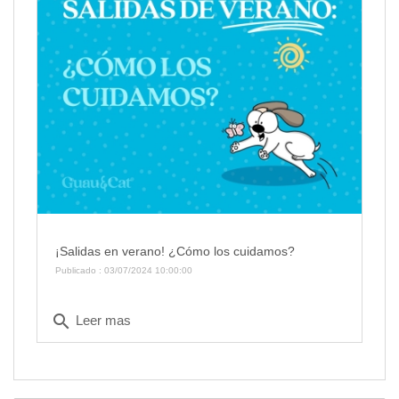
¡Salidas en verano! ¿Cómo los cuidamos?
Publicado : 03/07/2024 10:00:00
search
Leer mas