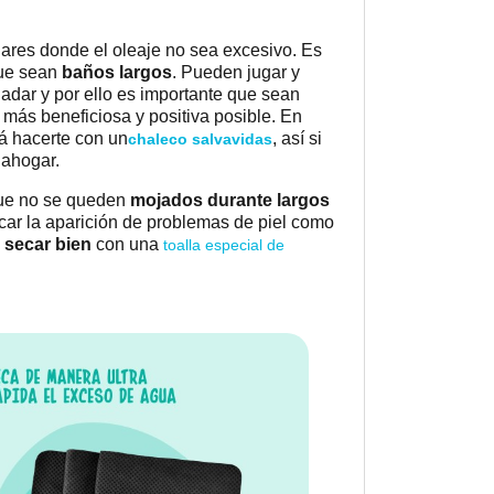
ares donde el oleaje no sea excesivo. Es
que sean
baños largos
. Pueden jugar y
adar y por ello es importante que sean
 más beneficiosa y positiva posible. En
á hacerte con un
, así si
chaleco salvavidas
n ahogar.
que no se queden
mojados durante largos
car la aparición de problemas de piel como
s
secar bien
con una
toalla especial de