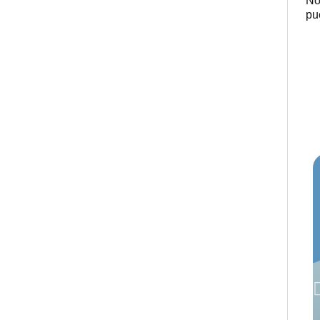
No
pu