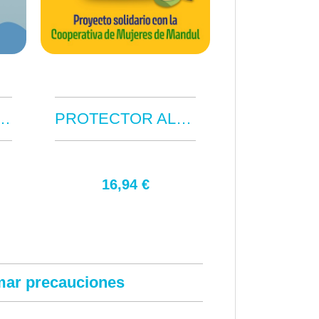
 EYES CLEAR 125ML
PROTECTOR ALMOHADILLAS MANTECA KARITE
16,94 €
19,9
mar precauciones