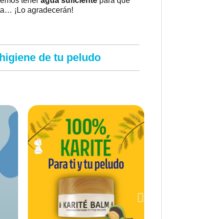
eremos tener
agua suficiente
para que
ta… ¡Lo agradecerán!
 higiene de tu peludo