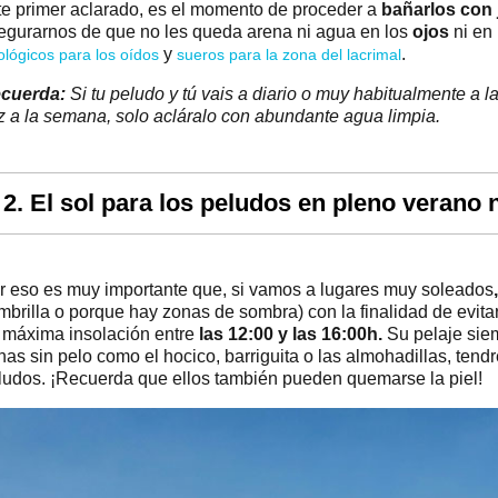
te primer aclarado, es el momento de proceder a
bañarlos con 
egurarnos de que no les queda arena ni agua en los
ojos
ni en
y
.
iológicos para los oídos
sueros para la zona del lacrimal
cuerda:
Si tu peludo y tú vais a diario o muy habitualmente a 
z a la semana, solo acláralo con abundante agua limpia.
2. El sol para los peludos en pleno verano
r eso es muy importante que, si vamos a lugares muy soleados
mbrilla o porque hay zonas de sombra) con la finalidad de evita
 máxima insolación entre
las 12:00 y las 16:00h.
Su pelaje siem
nas sin pelo como el hocico, barriguita o las almohadillas, ten
ludos. ¡Recuerda que ellos también pueden quemarse la piel!