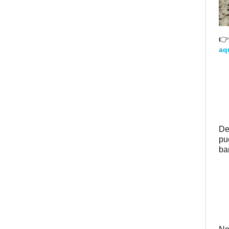
👉
aq
De
pu
ba