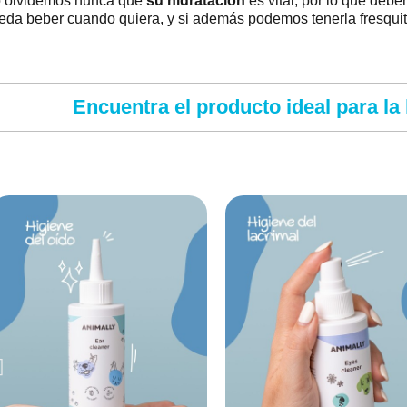
 olvidemos nunca que
su hidratación
es vital, por lo que deb
eda beber cuando quiera, y si además podemos tenerla fresqui
Encuentra el producto ideal para la