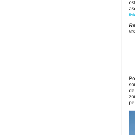
es
as
fis
Re
ve
Po
so
de
zo
pe