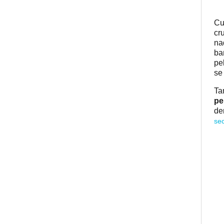
Cu
cr
na
ba
pe
se
Ta
pe
de
se